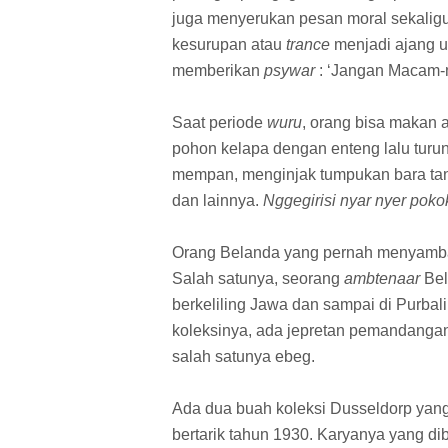
juga menyerukan pesan moral sekaligus
kesurupan atau
trance
menjadi ajang u
memberikan
psywar
: ‘Jangan Macam
Saat periode
wuru
, orang bisa makan
pohon kelapa dengan enteng lalu turu
mempan, menginjak tumpukan bara tan
dan lainnya.
Nggegirisi
nyar nyer poko
Orang Belanda yang pernah menyamban
Salah satunya, seorang
ambtenaar
Bel
berkeliling Jawa dan sampai di Purbal
koleksinya, ada jepretan pemandangan,
salah satunya ebeg.
Ada dua buah koleksi Dusseldorp yan
bertarik tahun 1930. Karyanya yang dib