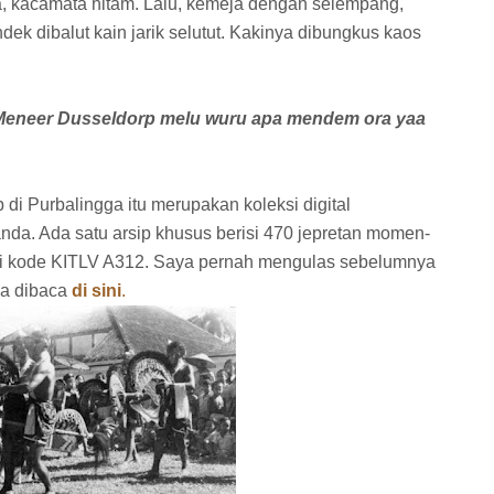
a, kacamata hitam. Lalu, kemeja dengan selempang,
ek dibalut kain jarik selutut. Kakinya dibungkus kaos
, Meneer Dusseldorp melu wuru apa mendem ora yaa
 di Purbalingga itu merupakan koleksi digital
nda. Ada satu arsip khusus berisi 470 jepretan momen-
eri kode KITLV A312. Saya pernah mengulas sebelumnya
sa dibaca
di sini
.