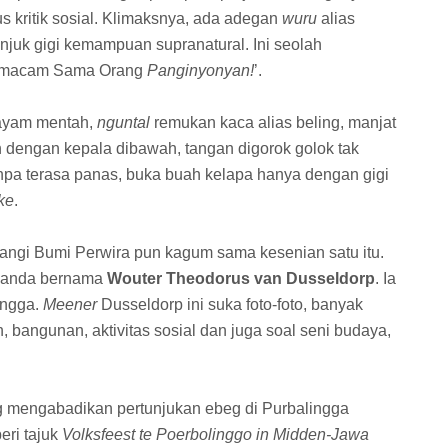
 kritik sosial. Klimaksnya, ada adegan
wuru
alias
njuk gigi kemampuan supranatural. Ini seolah
-macam Sama Orang
Panginyonyan!
’.
 ayam mentah,
nguntal
remukan kaca alias
beling, manjat
n dengan kepala dibawah, tangan digorok golok tak
pa terasa panas, buka buah kelapa hanya dengan gigi
ke
.
gi Bumi Perwira pun kagum sama kesenian satu itu.
anda bernama
Wouter Theodorus van Dusseldorp
. Ia
ingga.
Meener
Dusseldorp ini suka foto-foto, banyak
 bangunan, aktivitas sosial dan juga soal seni budaya,
g mengabadikan pertunjukan ebeg di Purbalingga
eri tajuk
Volksfeest te Poerbolinggo in Midden-Jawa