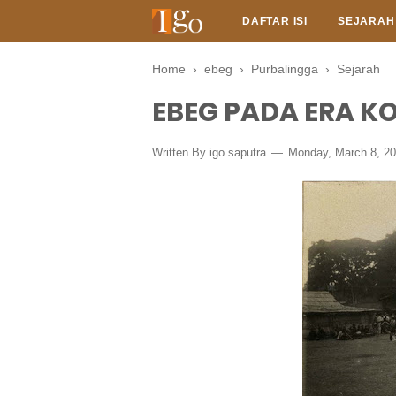
DAFTAR ISI
SEJARAH
Home
›
ebeg
›
Purbalingga
›
Sejarah
EBEG PADA ERA K
Written By
igo saputra
Monday, March 8, 2