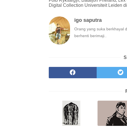
Foto Ryksargyf, Bataljon Frieland, Lex
Digital Collection Universiteit Leiden d
igo saputra
Orang yang suka berkhayal 
berhenti berimaji..
S