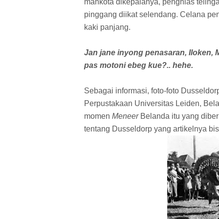
mahkota dikepalanya, penghias teling
pinggang diikat selendang. Celana pend
kaki panjang.
Jan jane inyong penasaran, Iloken
pas motoni ebeg kue?.. hehe.
Sebagai informasi, foto-foto Dusseldorp
Perpustakaan Universitas Leiden, Bela
momen
Meneer
Belanda itu yang dib
tentang Dusseldorp yang artikelnya bi