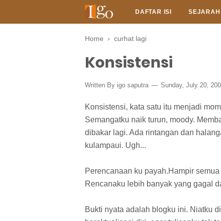
DAFTAR ISI
SEJARAH
Home
›
curhat lagi
Konsistensi
Written By
igo saputra
Sunday, July 20, 20
Konsistensi, kata satu itu menjadi mom
Semangatku naik turun, moody. Memba
dibakar lagi. Ada rintangan dan halan
kulampaui. Ugh...
Perencanaan ku payah.Hampir semua b
Rencanaku lebih banyak yang gagal dari
Bukti nyata adalah blogku ini. Niatku