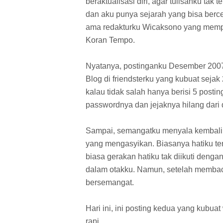
beraktualisasi diri, agar tulisanku tak
dan aku punya sejarah yang bisa berce
ama redakturku Wicaksono yang mempun
Koran Tempo.
Nyatanya, postinganku Desember 2007 
Blog di friendsterku yang kubuat sejak
kalau tidak salah hanya berisi 5 posti
passwordnya dan jejaknya hilang dari
Sampai, semangatku menyala kembali
yang mengasyikan. Biasanya hatiku terg
biasa gerakan hatiku tak diikuti deng
dalam otakku. Namun, setelah membaca
bersemangat.
Hari ini, ini posting kedua yang kubuat
rapi.