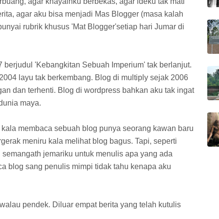
 terbuang, agar khayalnku berbekas, agar ideku tak mati
rita, agar aku bisa menjadi Mas Blogger (masa kalah
yai rubrik khusus 'Mat Blogger'setiap hari Jumar di
berjudul 'Kebangkitan Sebuah Imperium' tak berlanjut.
 2004 layu tak berkembang. Blog di multiply sejak 2006
ngan dan terhenti. Blog di wordpress bahkan aku tak ingat
 dunia maya.
 kala membaca sebuah blog punya seorang kawan baru
erak meniru kala melihat blog bagus. Tapi, seperti
an semangath jemariku untuk menulis apa yang ada
 blog sang penulis mimpi tidak tahu kenapa aku
 walau pendek. Diluar empat berita yang telah kutulis