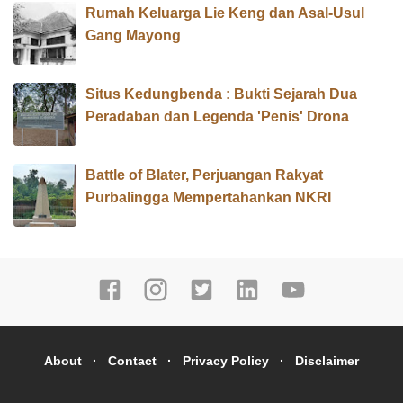
Rumah Keluarga Lie Keng dan Asal-Usul
Gang Mayong
Situs Kedungbenda : Bukti Sejarah Dua
Peradaban dan Legenda 'Penis' Drona
Battle of Blater, Perjuangan Rakyat
Purbalingga Mempertahankan NKRI
About
Contact
Privacy Policy
Disclaimer