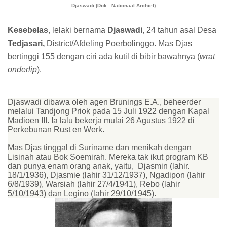
Djaswadi (Dok : Nationaal Archief)
Kesebelas
, lelaki bernama
Djaswadi
, 24 tahun asal Desa
Tedjasari,
District/Afdeling Poerbolinggo. Mas Djas
bertinggi 155 dengan ciri ada kutil di bibir bawahnya (
wrat
onderlip
).
Djaswadi dibawa oleh agen Brunings E.A., beheerder
melalui Tandjong Priok pada 15 Juli 1922 dengan Kapal
Madioen III. Ia lalu bekerja mulai 26 Agustus 1922 di
Perkebunan Rust en Werk.
Mas Djas tinggal di Suriname dan menikah dengan
Lisinah atau Bok Soemirah. Mereka tak ikut program KB
dan punya enam orang anak, yaitu,
Djasmin (lahir.
18/1/1936), Djasmie (lahir 31/12/1937), Ngadipon (lahir
6/8/1939), Warsiah (lahir 27/4/1941), Rebo (lahir
5/10/1943) dan Legino (lahir 29/10/1945).