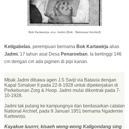
Bok Kartawirja
alias
Jadmi (Dok : Nationaal Archief)
Ketigabelas
, perempuan bernama
Bok Kartawirja
alias
Jadmi
, 17 tahun asal Desa
Penaroeban
. Ia bertinggi 146
cm dengan ciri ada pigmen di pipi kanan.
Mbak Jadmi dibawa agen J.S Swijt via Batavia dengan
Kapal Simaloer II pada 22-8-1928 untuk dipekerjakan di
Perkebunan Zorg & Hoop. Jadmi mulai dikontrak pada 7-
10-1928.
Jadmi tak pulang ke kampungnya dan berdasarkan catatan
National Archief, pada 9 Januari 1951 bernama Ngademie
Kartowirjo.
Kayakue luurrrr, kisaeh wong-wong Kaligondang sing