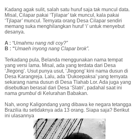
Kadang agak sulit, salah satu huruf saja tak muncul data.
Misal, Cilapar pakai ‘Tjilapar’ tak muncul, kala pakai
‘Tjlapar’ muncul. Ternyata orang Desa Cilapar sendiri
memang suka menghilangkan huruf ‘i’ untuk menyebut
desanya.
A :
“Umahmu nang ndi coy?”
B : “
Umaeh inyong nang Clapar brok”.
Terkadang pula, Belanda menggunakan nama tempat
yang versi lama. Misal, ada yang terdata dari Desa
‘Jlegong’. Usut punya usut, ‘Jlegong’ kini nama dusun di
Desa Karangreja. Lalu, ada ‘Dukoepaksa’ yang ternyata
sekarang nama dusun di Desa Tlahab Lor. Ada juga yang
disebutkan berasal dari Desa ‘Slatri’, padahal saat ini
nama
grumbul
di Kelurahan Babakan.
Nah,
wong
Kaligondang yang dibawa ke negara tetangga
Brazilia itu setidaknya ada 13 orang. Siapa saja? Berikut
ini ulasannya